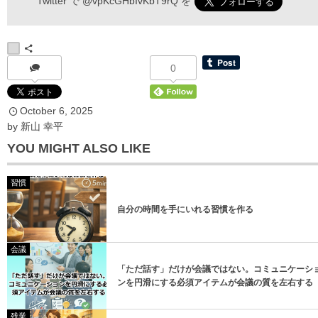
Twitter で
@vpKcGHbIvKbT9rQ
を
*
お名前
0
October
6
,
2025
*
メールアドレス
by
新山 幸平
YOU MIGHT ALSO LIKE
習慣
自分の時間を手にいれる習慣を作る
登録
会議
「ただ話す」だけが会議ではない。コミュニケーシ
登録
ンを円滑にする必須アイテムが会議の質を左右する
残業