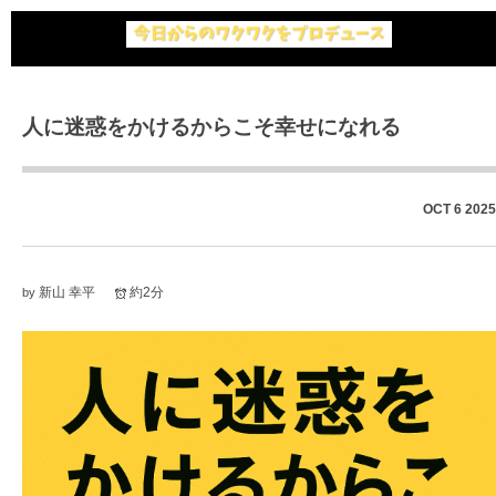
人に迷惑をかけるからこそ幸せになれる
OCT
6
2025
新山 幸平
約2分
by