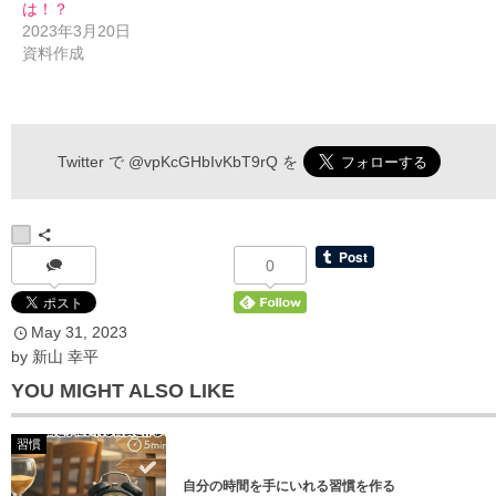
は！？
2023年3月20日
資料作成
伝わるメルマガ 申込フォーム
Twitter で
@vpKcGHbIvKbT9rQ
を
*
お名前
0
May
31
,
2023
*
メールアドレス
by
新山 幸平
YOU MIGHT ALSO LIKE
習慣
自分の時間を手にいれる習慣を作る