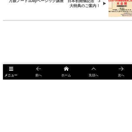
方眼ノート1Dayベーシック講座 日本初開催記念 3
大特典のご案内！
メニュー
前へ
ホーム
先頭へ
次へ
HOME
ベース
仕事人の7つの課題を解決！メルマガのご案内
©
2022 - 2026
ワクワク！を取り戻せ
.