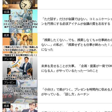
登録
会議
「ただ話す」だけが会議ではない。コミュニケーシ
登録
ンを円滑にする必須アイテムが会議の質を左右する
残業
「残業したくない…でも、残業しなくちゃ仕事終わ
ない…」の私が、「残業せずとも仕事が終わった！
になった
プレゼン
未来を見せることが大事。 「企画・提案が一発でO
になる人」がやっているたった一つのこと
プレゼン
「小分け」で差がつく。プレゼンを時間内に収める
がやっている、「話し方」ルーチン
残業