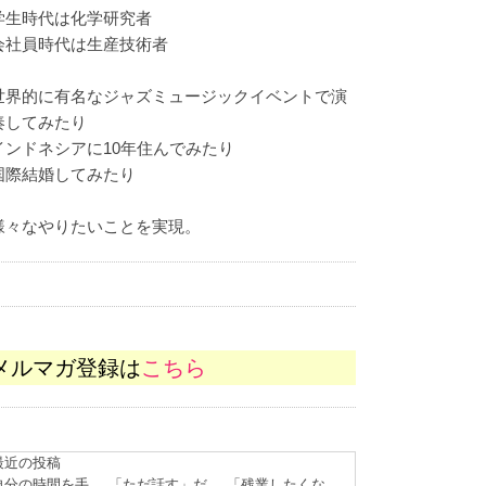
学生時代は化学研究者
会社員時代は生産技術者
世界的に有名なジャズミュージックイベントで演
奏してみたり
インドネシアに10年住んでみたり
国際結婚してみたり
様々なやりたいことを実現。
メルマガ登録は
こちら
最近の投稿
自分の時間を手
「ただ話す」だ
「残業したくな