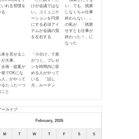
にいれる習慣を
けが会議ではな
い…でも、残業
作る
い。コミュニケ
しなくちゃ仕事
ーションを円滑
終わらない…」
にする必須アイ
の私が、「残業
テムが会議の質
せずとも仕事が
を左右する
終わった！」に
なった
未来を見せるこ
「小分け」で差
とが大事。
がつく。プレゼ
「企画・提案が
ンを時間内に収
一発でOKにな
める人がやって
る人」がやって
いる、「話し
いるたった一つ
方」ルーチン
のこと
アーカイブ
February, 2026
M
T
W
T
F
S
S