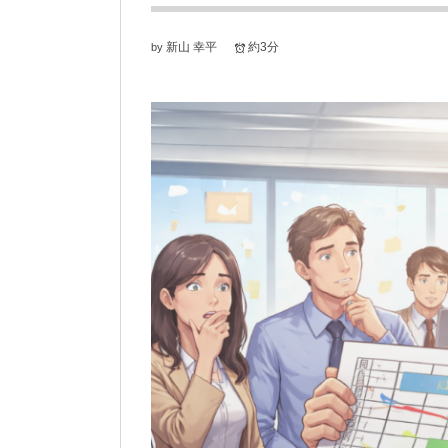
新山 幸平
約3分
by