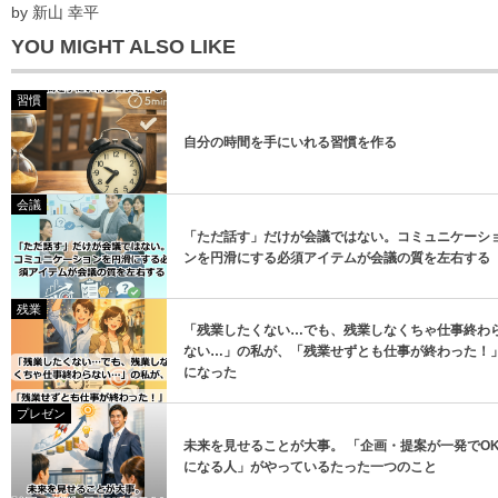
*
メールアドレス
by
新山 幸平
YOU MIGHT ALSO LIKE
習慣
自分の時間を手にいれる習慣を作る
登録
会議
「ただ話す」だけが会議ではない。コミュニケーシ
登録
ンを円滑にする必須アイテムが会議の質を左右する
残業
「残業したくない…でも、残業しなくちゃ仕事終わ
ない…」の私が、「残業せずとも仕事が終わった！
になった
プレゼン
未来を見せることが大事。 「企画・提案が一発でO
になる人」がやっているたった一つのこと