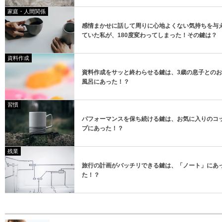
家庭・人間関係
感情まかせに話して周りに心地よくない気持ちを与
ていた私が、180度変わってしまった！その鍵は？
資料作成
資料作成をサッと終わらせる鍵は、3歳の息子とのお
風呂にあった！？
習慣
パフォーマンスを保ち続ける鍵は、お気に入りのコ
プにあった！？
残業
旅行の計画がバッチリできる鍵は、「ノート」にあ
た！？