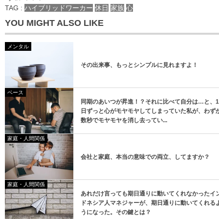
TAG :
ハイブリッドワーカー
休日
家族
心
YOU MIGHT ALSO LIKE
メンタル
その出来事、もっとシンプルに見れますよ！
登録
ベース
登録
同期のあいつが昇進！？それに比べて自分は…と、1
日ずっと心がモヤモヤしてしまっていた私が、わず
数秒でモヤモヤを消し去ってい...
家庭・人間関係
会社と家庭、本当の意味での両立、してますか？
家庭・人間関係
あれだけ言っても期日通りに動いてくれなかったイ
ドネシア人マネジャーが、期日通りに動いてくれる
うになった。その鍵とは？