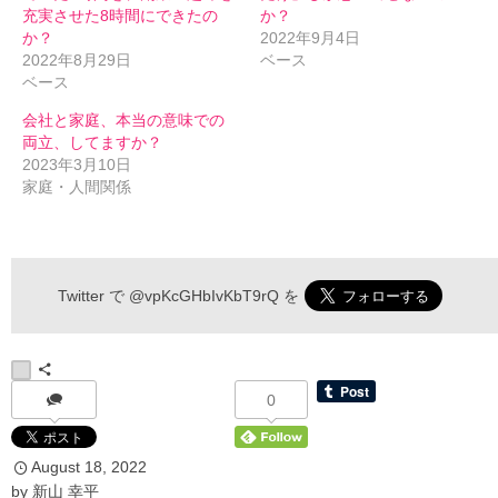
充実させた8時間にできたの
か？
か？
2022年9月4日
2022年8月29日
ベース
ベース
会社と家庭、本当の意味での
両立、してますか？
2023年3月10日
家庭・人間関係
伝わるメルマガ 申込フォーム
Twitter で
@vpKcGHbIvKbT9rQ
を
*
お名前
0
August
18
,
2022
*
メールアドレス
by
新山 幸平