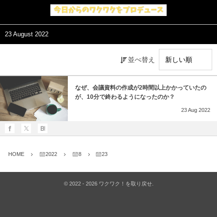
23 August 2022
並べ替え
なぜ、会議資料の作成が2時間以上かかっていたの
が、10分で終わるようになったのか？
23
Aug
2022
HOME
2022
8
23
©
2022 - 2026
ワクワク！を取り戻せ
.