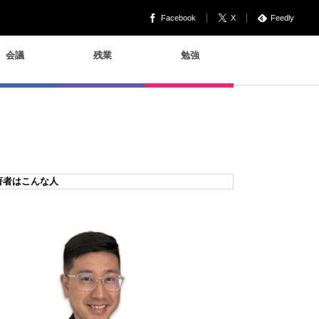
Facebook
X
Feedly
会議
残業
勉強
著者はこんな人