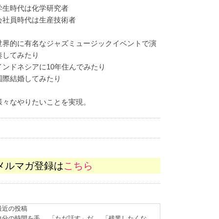
学生時代は化学研究者
会社員時代は生産技術者
世界的に有名なジャズミュージックイベントで演
奏してみたり
インドネシアに10年住んでみたり
国際結婚してみたり
様々なやりたいことを実現。
メルマガ登録は
こちら
最近の投稿
自分の時間を手
「ただ話す」だ
「残業したくな