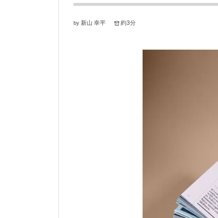
新山 幸平
約3分
by