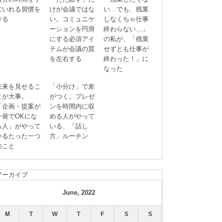
にいれる習慣を
けが会議ではな
い…でも、残業
作る
い。コミュニケ
しなくちゃ仕事
ーションを円滑
終わらない…」
にする必須アイ
の私が、「残業
テムが会議の質
せずとも仕事が
を左右する
終わった！」に
なった
未来を見せるこ
「小分け」で差
とが大事。
がつく。プレゼ
「企画・提案が
ンを時間内に収
一発でOKにな
める人がやって
る人」がやって
いる、「話し
いるたった一つ
方」ルーチン
のこと
アーカイブ
June, 2022
M
T
W
T
F
S
S