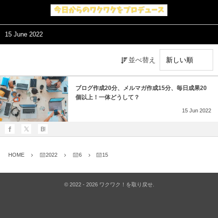
15 June 2022
並べ替え
ブログ作成20分、メルマガ作成15分、毎日成果20
個以上！一体どうして？
15
Jun
2022
HOME
2022
6
15
©
2022 - 2026
ワクワク！を取り戻せ
.