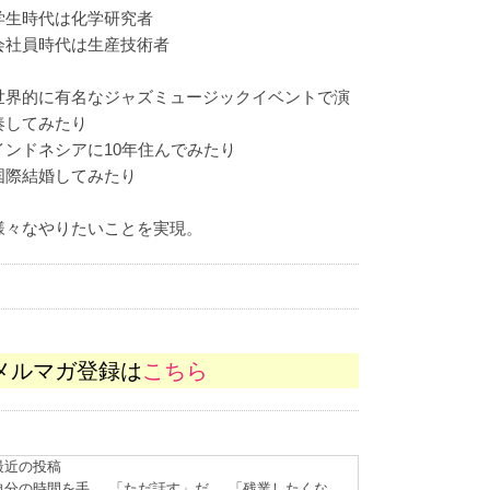
学生時代は化学研究者
会社員時代は生産技術者
世界的に有名なジャズミュージックイベントで演
奏してみたり
インドネシアに10年住んでみたり
国際結婚してみたり
様々なやりたいことを実現。
メルマガ登録は
こちら
最近の投稿
自分の時間を手
「ただ話す」だ
「残業したくな