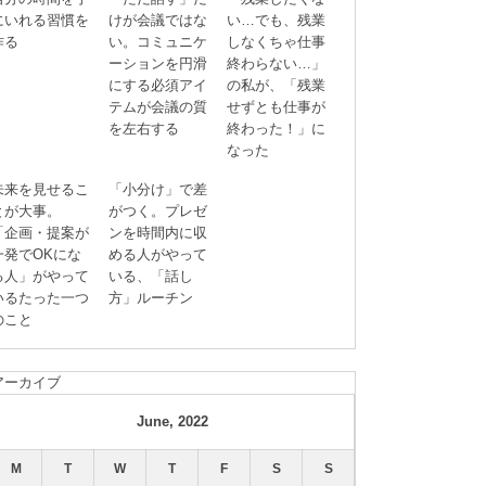
にいれる習慣を
けが会議ではな
い…でも、残業
作る
い。コミュニケ
しなくちゃ仕事
ーションを円滑
終わらない…」
にする必須アイ
の私が、「残業
テムが会議の質
せずとも仕事が
を左右する
終わった！」に
なった
未来を見せるこ
「小分け」で差
とが大事。
がつく。プレゼ
「企画・提案が
ンを時間内に収
一発でOKにな
める人がやって
る人」がやって
いる、「話し
いるたった一つ
方」ルーチン
のこと
アーカイブ
June, 2022
M
T
W
T
F
S
S