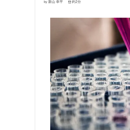
新山 幸平
約2分
by