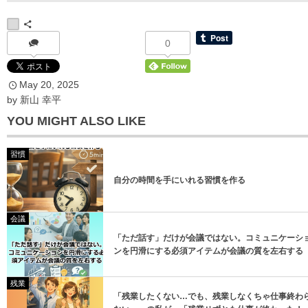
0
May
20
,
2025
*
メールアドレス
by
新山 幸平
YOU MIGHT ALSO LIKE
習慣
自分の時間を手にいれる習慣を作る
登録
会議
「ただ話す」だけが会議ではない。コミュニケーシ
登録
ンを円滑にする必須アイテムが会議の質を左右する
残業
「残業したくない…でも、残業しなくちゃ仕事終わ