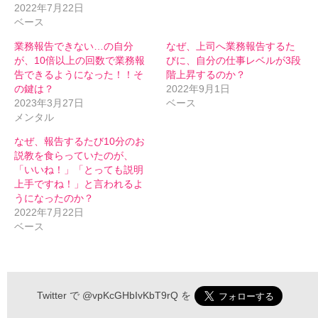
2022年7月22日
ベース
業務報告できない…の自分
なぜ、上司へ業務報告するた
が、10倍以上の回数で業務報
びに、自分の仕事レベルが3段
告できるようになった！！そ
階上昇するのか？
の鍵は？
2022年9月1日
2023年3月27日
ベース
メンタル
なぜ、報告するたび10分のお
説教を食らっていたのが、
「いいね！」「とっても説明
上手ですね！」と言われるよ
うになったのか？
2022年7月22日
ベース
伝わるメルマガ 申込フォーム
Twitter で
@vpKcGHbIvKbT9rQ
を
*
お名前