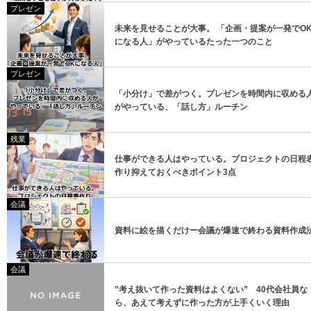
プレゼン
未来を見せることが大事。 「企画・提案が一発でO
になる人」がやっているたった一つのこと
プレゼン
「小分け」で差がつく。プレゼンを時間内に収める
がやっている、「話し方」ルーチン
残業
仕事ができる人はやっている。プロジェクトの日程
作り抑えておくべきポイント3点
会議
資料に絵を描くだけー会議が爆速で終わる資料作成
会議
”考え抜いて作った資料はよくない” 40代会社員な
ら、あえて考えずに作った方が上手くいく理由