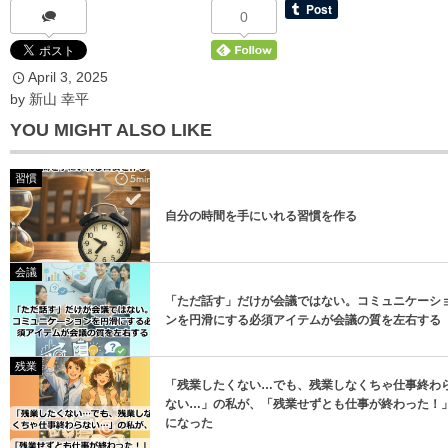
0
April
3
,
2025
*
メールアドレス
by
新山 幸平
YOU MIGHT ALSO LIKE
習慣
自分の時間を手にいれる習慣を作る
登録
会議
「ただ話す」だけが会議ではない。コミュニケーシ
登録
ンを円滑にする必須アイテムが会議の質を左右する
残業
「残業したくない…でも、残業しなくちゃ仕事終わ
ない…」の私が、「残業せずとも仕事が終わった！
になった