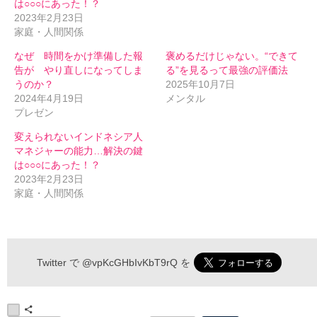
は○○○にあった！？
2023年2月23日
家庭・人間関係
なぜ 時間をかけ準備した報
褒めるだけじゃない。“できて
告が やり直しになってしま
る”を見るって最強の評価法
うのか？
2025年10月7日
2024年4月19日
メンタル
プレゼン
変えられないインドネシア人
マネジャーの能力…解決の鍵
は○○○にあった！？
2023年2月23日
家庭・人間関係
伝わるメルマガ 申込フォーム
Twitter で
@vpKcGHbIvKbT9rQ
を
*
お名前