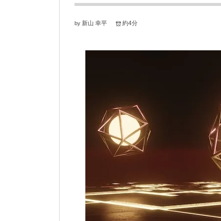
新山 幸平
約4分
by