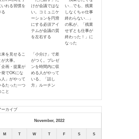
にいれる習慣を
けが会議ではな
い…でも、残業
作る
い。コミュニケ
しなくちゃ仕事
ーションを円滑
終わらない…」
にする必須アイ
の私が、「残業
テムが会議の質
せずとも仕事が
を左右する
終わった！」に
なった
未来を見せるこ
「小分け」で差
とが大事。
がつく。プレゼ
「企画・提案が
ンを時間内に収
一発でOKにな
める人がやって
る人」がやって
いる、「話し
いるたった一つ
方」ルーチン
のこと
アーカイブ
November, 2022
M
T
W
T
F
S
S