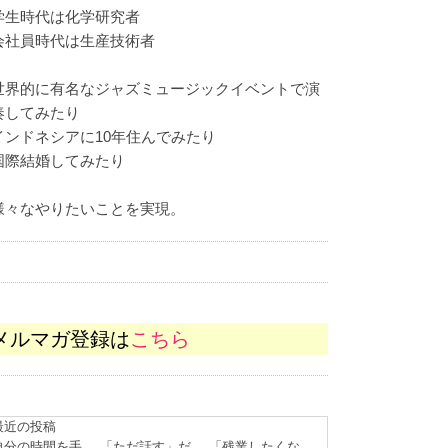
学生時代は化学研究者
会社員時代は生産技術者
世界的に有名なジャズミュージックイベントで演
奏してみたり
インドネシアに10年住んでみたり
国際結婚してみたり
様々なやりたいことを実現。
メルマガ登録は
こちら
最近の投稿
自分の時間を手
「ただ話す」だ
「残業したくな