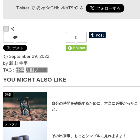
Twitter で
@vpKcGHbIvKbT9rQ
を
*
お名前
0
September
29
,
2022
*
メールアドレス
by
新山 幸平
TAG :
仕事
方眼ノート
YOU MIGHT ALSO LIKE
残業
自分の時間を確保するために、本当に必要だったこ
と。
登録
メンタル
登録
その出来事、もっとシンプルに見れますよ！