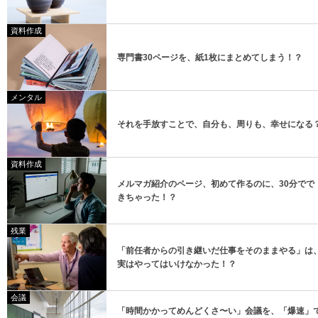
資料作成
専門書30ページを、紙1枚にまとめてしまう！？
メンタル
それを手放すことで、自分も、周りも、幸せになる
資料作成
メルマガ紹介のページ、初めて作るのに、30分でで
きちゃった！？
残業
「前任者からの引き継いだ仕事をそのままやる」は
実はやってはいけなかった！？
会議
「時間かかってめんどくさ〜い」会議を、「爆速」