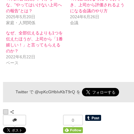
な、“やってはいけない上司へ
き、上司から評価されるよう
の報告”とは？
になる会議のやり方
2025年5月20日
2024年6月26日
家庭・人間関係
会議
なぜ、全部伝えるよりも1つを
伝えたほうが、上司から「1番
嬉しい！」と言ってもらえる
のか？
2022年6月22日
ベース
伝わるメルマガ 申込フォーム
Twitter で
@vpKcGHbIvKbT9rQ
を
*
お名前
0