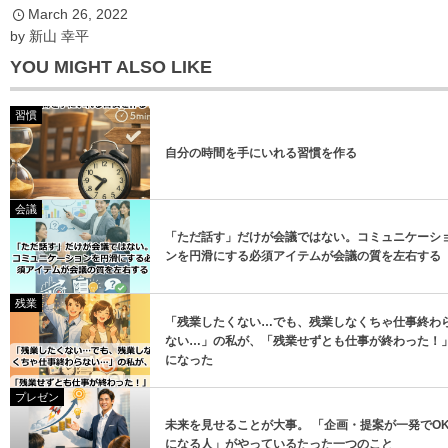
March
26
,
2022
*
メールアドレス
by
新山 幸平
YOU MIGHT ALSO LIKE
習慣
自分の時間を手にいれる習慣を作る
登録
会議
「ただ話す」だけが会議ではない。コミュニケーシ
登録
ンを円滑にする必須アイテムが会議の質を左右する
残業
「残業したくない…でも、残業しなくちゃ仕事終わ
ない…」の私が、「残業せずとも仕事が終わった！
になった
プレゼン
未来を見せることが大事。 「企画・提案が一発でO
になる人」がやっているたった一つのこと