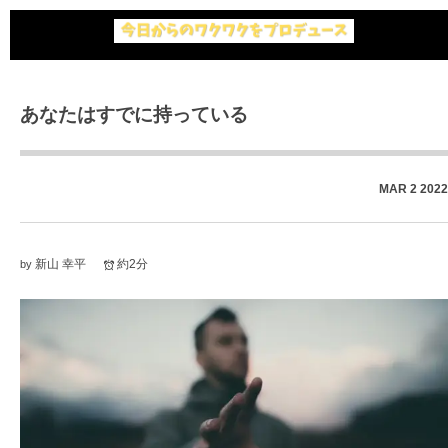
あなたはすでに持っている
MAR
2
2022
新山 幸平
約2分
by