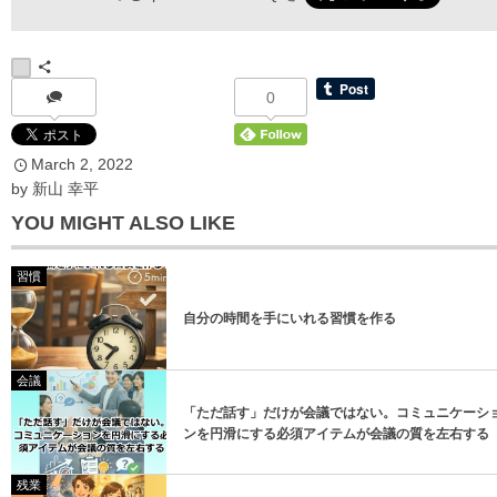
*
お名前
0
March
2
,
2022
*
メールアドレス
by
新山 幸平
YOU MIGHT ALSO LIKE
習慣
自分の時間を手にいれる習慣を作る
登録
会議
「ただ話す」だけが会議ではない。コミュニケーシ
登録
ンを円滑にする必須アイテムが会議の質を左右する
残業