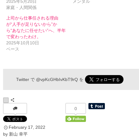
2025年5月20日
メンタル
家庭・人間関係
上司から仕事任される理由
が“人手が足りないから”か
ら“あなたに任せたい”へ、半年
で変わったわけ。
2025年10月10日
ベース
伝わるメルマガ 申込フォーム
Twitter で
@vpKcGHbIvKbT9rQ
を
*
お名前
0
February
17
,
2022
*
メールアドレス
by
新山 幸平