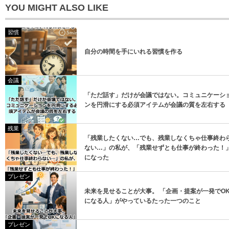
YOU MIGHT ALSO LIKE
習慣
自分の時間を手にいれる習慣を作る
登録
会議
「ただ話す」だけが会議ではない。コミュニケーシ
登録
ンを円滑にする必須アイテムが会議の質を左右する
残業
「残業したくない…でも、残業しなくちゃ仕事終わ
ない…」の私が、「残業せずとも仕事が終わった！
になった
プレゼン
未来を見せることが大事。 「企画・提案が一発でO
になる人」がやっているたった一つのこと
プレゼン