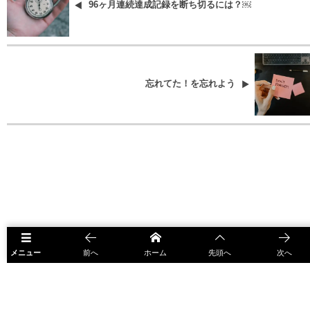
96ヶ月連続達成記録を断ち切るには？￼
忘れてた！を忘れよう
メニュー
前へ
ホーム
先頭へ
次へ
HOME
ベース
1年間変わらなかった上司の様子が突然変わったワケ￼