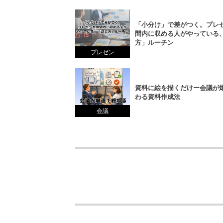
「小分け」で差がつく。プレ
間内に収める人がやっている
方」ルーチン
プレゼン
資料に絵を描くだけー会議が
わる資料作成法
会議