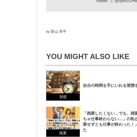
Twitter で
@vpKcGHb
新山 幸平
by
YOU MIGHT ALSO LIKE
自分の時間を手にいれる習慣
習慣
「残業したくない…でも、残
ちゃ仕事終わらない…」の私
業せずとも仕事が終わった！
た
残業