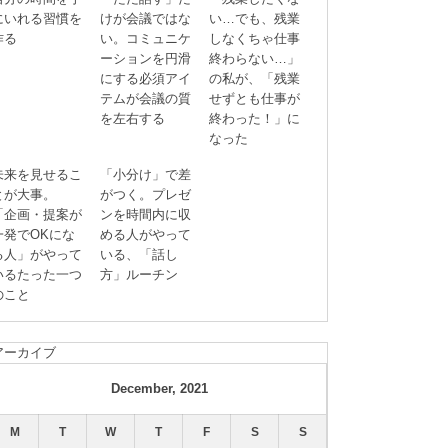
にいれる習慣を
けが会議ではな
い…でも、残業
作る
い。コミュニケ
しなくちゃ仕事
ーションを円滑
終わらない…」
にする必須アイ
の私が、「残業
テムが会議の質
せずとも仕事が
を左右する
終わった！」に
なった
未来を見せるこ
「小分け」で差
とが大事。
がつく。プレゼ
「企画・提案が
ンを時間内に収
一発でOKにな
める人がやって
る人」がやって
いる、「話し
いるたった一つ
方」ルーチン
のこと
アーカイブ
December, 2021
M
T
W
T
F
S
S