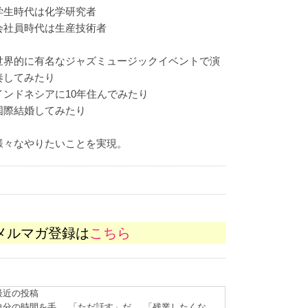
学生時代は化学研究者
会社員時代は生産技術者
世界的に有名なジャズミュージックイベントで演
奏してみたり
インドネシアに10年住んでみたり
国際結婚してみたり
様々なやりたいことを実現。
メルマガ登録は
こちら
最近の投稿
自分の時間を手
「ただ話す」だ
「残業したくな