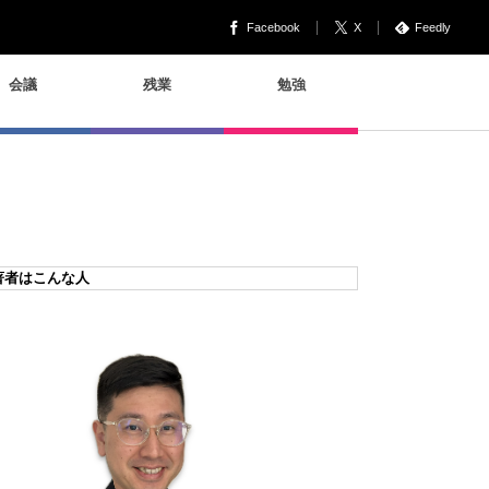
Facebook
X
Feedly
会議
残業
勉強
著者はこんな人