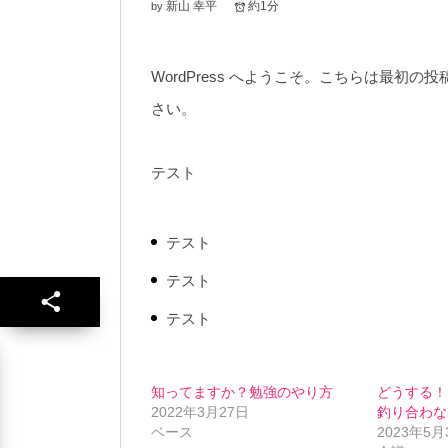
新山 幸平
約1分
by
WordPress へようこそ。こちらは最
さい。
テスト
テスト
テスト
テスト
知ってますか？勉強のやり方
どうする！
2022年3月27日
釣り合わな
ベース
2023年5月