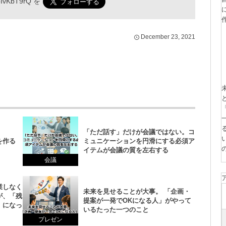
IvKbT9rQ
を
December
23
,
2021
「ただ話す」だけが会議ではない。コ
を作る
ミュニケーションを円滑にする必須ア
イテムが会議の質を左右する
会議
業しなく
未来を見せることが大事。 「企画・
が、「残
提案が一発でOKになる人」がやって
」になっ
いるたった一つのこと
プレゼン