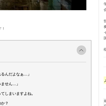
す！
れるんだよなぁ…」
みません…」
ってしまいますよね。
のか？