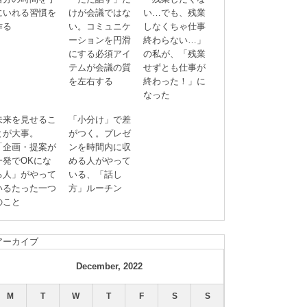
にいれる習慣を
けが会議ではな
い…でも、残業
作る
い。コミュニケ
しなくちゃ仕事
ーションを円滑
終わらない…」
にする必須アイ
の私が、「残業
テムが会議の質
せずとも仕事が
を左右する
終わった！」に
なった
未来を見せるこ
「小分け」で差
とが大事。
がつく。プレゼ
「企画・提案が
ンを時間内に収
一発でOKにな
める人がやって
る人」がやって
いる、「話し
いるたった一つ
方」ルーチン
のこと
アーカイブ
December, 2022
M
T
W
T
F
S
S