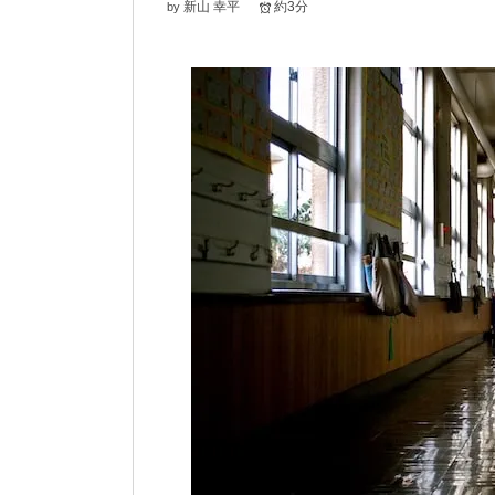
新山 幸平
約3分
by