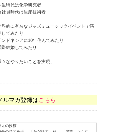
学生時代は化学研究者
会社員時代は生産技術者
世界的に有名なジャズミュージックイベントで演
奏してみたり
インドネシアに10年住んでみたり
国際結婚してみたり
様々なやりたいことを実現。
メルマガ登録は
こちら
最近の投稿
自分の時間を手
「ただ話す」だ
「残業したくな