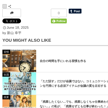
0
June
18
,
2025
*
メールアドレス
by
新山 幸平
YOU MIGHT ALSO LIKE
習慣
自分の時間を手にいれる習慣を作る
登録
会議
「ただ話す」だけが会議ではない。コミュニケーシ
登録
ンを円滑にする必須アイテムが会議の質を左右する
残業
「残業したくない…でも、残業しなくちゃ仕事終わ
ない…」の私が、「残業せずとも仕事が終わった！