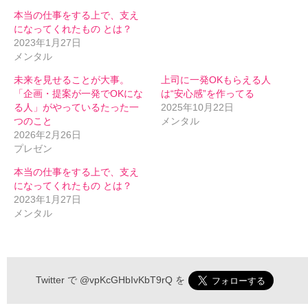
本当の仕事をする上で、支え
になってくれたもの とは？
2023年1月27日
メンタル
未来を見せることが大事。
上司に一発OKもらえる人
「企画・提案が一発でOKにな
は“安心感”を作ってる
る人」がやっているたった一
2025年10月22日
つのこと
メンタル
2026年2月26日
プレゼン
本当の仕事をする上で、支え
になってくれたもの とは？
2023年1月27日
メンタル
伝わるメルマガ 申込フォーム
Twitter で
@vpKcGHbIvKbT9rQ
を
*
お名前