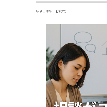
新山 幸平
約2分
by