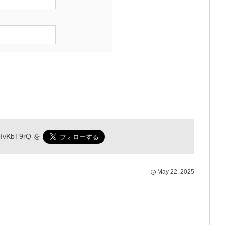
IvKbT9rQ
を
May
22
,
2025