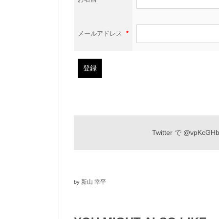
メールアドレス
*
Twitter で
@vpKcGHb
新山 幸平
by