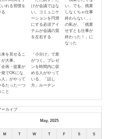
にいれる習慣を
けが会議ではな
い…でも、残業
作る
い。コミュニケ
しなくちゃ仕事
ーションを円滑
終わらない…」
にする必須アイ
の私が、「残業
テムが会議の質
せずとも仕事が
を左右する
終わった！」に
なった
未来を見せるこ
「小分け」で差
とが大事。
がつく。プレゼ
「企画・提案が
ンを時間内に収
一発でOKにな
める人がやって
る人」がやって
いる、「話し
いるたった一つ
方」ルーチン
のこと
アーカイブ
May, 2025
M
T
W
T
F
S
S