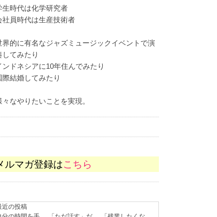
学生時代は化学研究者
会社員時代は生産技術者
世界的に有名なジャズミュージックイベントで演
奏してみたり
インドネシアに10年住んでみたり
国際結婚してみたり
様々なやりたいことを実現。
メルマガ登録は
こちら
最近の投稿
自分の時間を手
「ただ話す」だ
「残業したくな