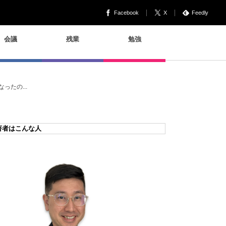
Facebook
X
Feedly
会議
残業
勉強
たの...
著者はこんな人