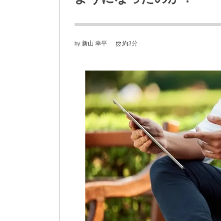
新山 幸平
約3分
by