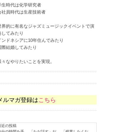
学生時代は化学研究者
会社員時代は生産技術者
世界的に有名なジャズミュージックイベントで演
奏してみたり
インドネシアに10年住んでみたり
国際結婚してみたり
様々なやりたいことを実現。
メルマガ登録は
こちら
最近の投稿
自分の時間を手
「ただ話す」だ
「残業したくな