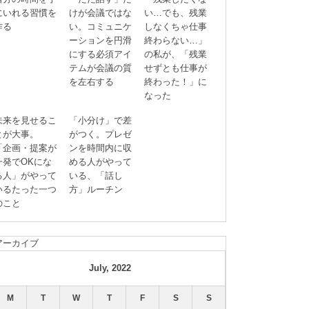
にいれる習慣を
けが会議ではな
い…でも、残業
作る
い。コミュニケ
しなくちゃ仕事
ーションを円滑
終わらない…」
にする必須アイ
の私が、「残業
テムが会議の質
せずとも仕事が
を左右する
終わった！」に
なった
未来を見せるこ
「小分け」で差
とが大事。
がつく。プレゼ
「企画・提案が
ンを時間内に収
一発でOKにな
める人がやって
る人」がやって
いる、「話し
いるたった一つ
方」ルーチン
のこと
アーカイブ
July, 2022
M
T
W
T
F
S
S