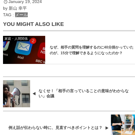
January
19
,
2024
*
メールアドレス
by
新山 幸平
TAG :
メール
YOU MIGHT ALSO LIKE
家庭・人間関係
なぜ、相手の質問を理解するのに40分掛かっていた
のが、15分で理解できるようになったのか？
登録
登録
なくせ！「相手の言っていることの意味がわからな
い」会議
例え話が伝わらない時に、見直すべきポイントとは？