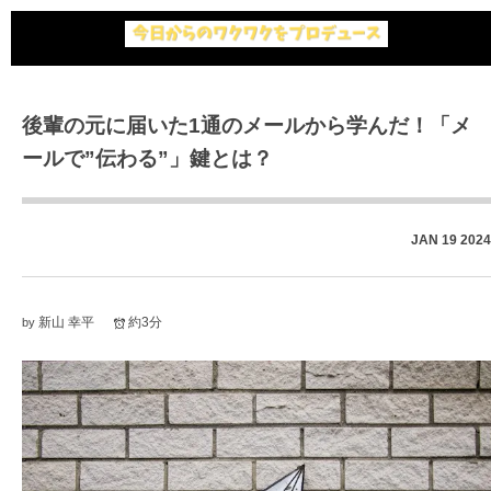
後輩の元に届いた1通のメールから学んだ！「メ
ールで”伝わる”」鍵とは？
JAN
19
2024
新山 幸平
約3分
by