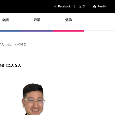
Facebook
X
Feedly
会議
残業
勉強
った。その鍵と...
著者はこんな人