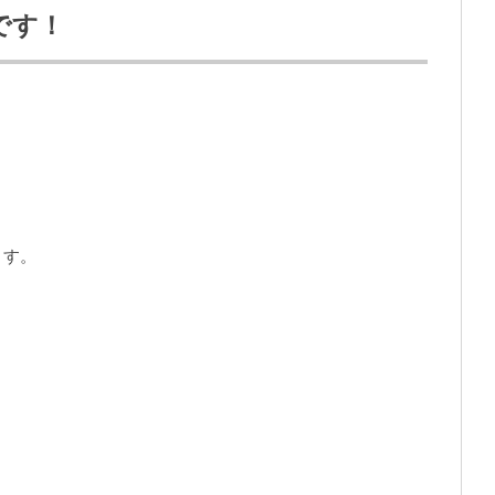
です！
ます。
。