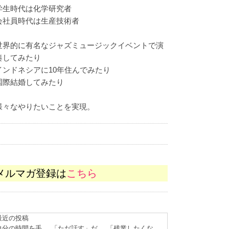
学生時代は化学研究者
会社員時代は生産技術者
世界的に有名なジャズミュージックイベントで演
奏してみたり
インドネシアに10年住んでみたり
国際結婚してみたり
様々なやりたいことを実現。
メルマガ登録は
こちら
最近の投稿
自分の時間を手
「ただ話す」だ
「残業したくな