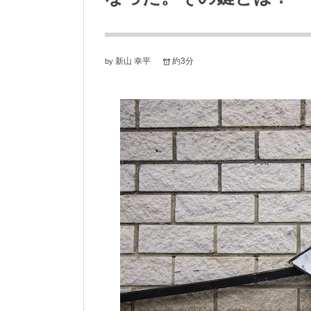
新山 幸平
約3分
by