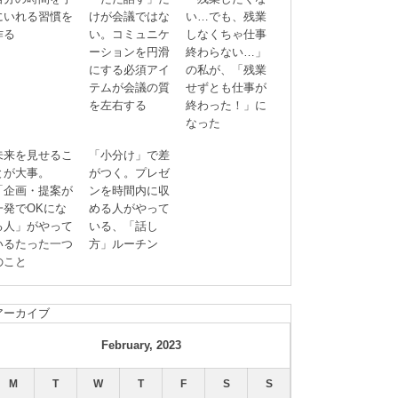
にいれる習慣を
けが会議ではな
い…でも、残業
作る
い。コミュニケ
しなくちゃ仕事
ーションを円滑
終わらない…」
にする必須アイ
の私が、「残業
テムが会議の質
せずとも仕事が
を左右する
終わった！」に
なった
未来を見せるこ
「小分け」で差
とが大事。
がつく。プレゼ
「企画・提案が
ンを時間内に収
一発でOKにな
める人がやって
る人」がやって
いる、「話し
いるたった一つ
方」ルーチン
のこと
アーカイブ
February, 2023
M
T
W
T
F
S
S