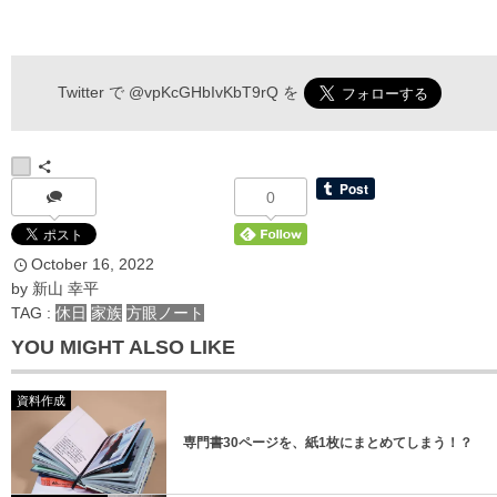
伝わるメルマガ 申込フォーム
Twitter で
@vpKcGHbIvKbT9rQ
を
*
お名前
0
October
16
,
2022
*
メールアドレス
by
新山 幸平
TAG :
休日
家族
方眼ノート
YOU MIGHT ALSO LIKE
資料作成
専門書30ページを、紙1枚にまとめてしまう！？
登録