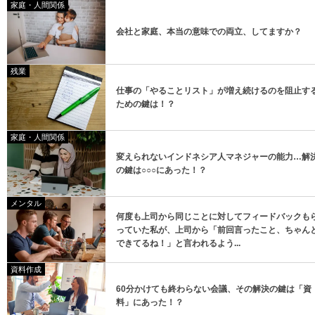
家庭・人間関係
登録
会社と家庭、本当の意味での両立、してますか？
残業
仕事の「やることリスト」が増え続けるのを阻止す
ための鍵は！？
家庭・人間関係
変えられないインドネシア人マネジャーの能力…解
の鍵は○○○にあった！？
メンタル
何度も上司から同じことに対してフィードバックも
っていた私が、上司から「前回言ったこと、ちゃん
できてるね！」と言われるよう...
資料作成
60分かけても終わらない会議、その解決の鍵は「資
料」にあった！？