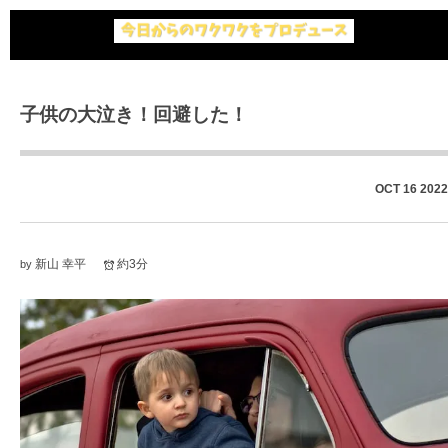
子供の大泣き！回避した！
OCT
16
2022
新山 幸平
約3分
by