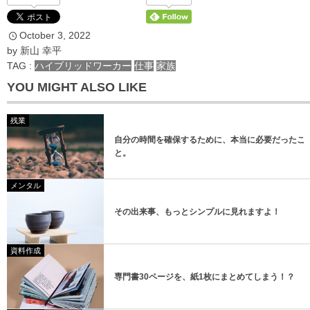
October
3
,
2022
*
メールアドレス
by
新山 幸平
TAG :
ハイブリッドワーカー
仕事
家族
YOU MIGHT ALSO LIKE
残業
自分の時間を確保するために、本当に必要だったこ
と。
登録
メンタル
登録
その出来事、もっとシンプルに見れますよ！
資料作成
専門書30ページを、紙1枚にまとめてしまう！？