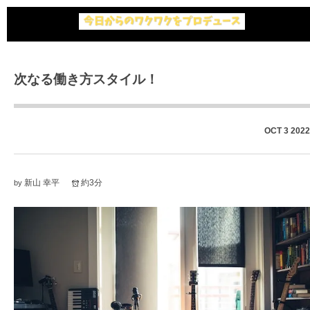
次なる働き方スタイル！
OCT
3
2022
新山 幸平
約3分
by