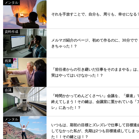
メンタル
それを手放すことで、自分も、周りも、幸せになる
資料作成
メルマガ紹介のページ、初めて作るのに、30分でで
きちゃった！？
残業
「前任者からの引き継いだ仕事をそのままやる」は
実はやってはいけなかった！？
会議
「時間かかってめんどくさ〜い」会議を、「爆速」
終えてしまう！その鍵は、会議室に置かれている「
レ」にあった！？
メンタル
いつもは、期初の目標とズレズレで仕事して目標達
してなかった私が、先期は2つも目標達成してしまっ
た！！その鍵とは！？