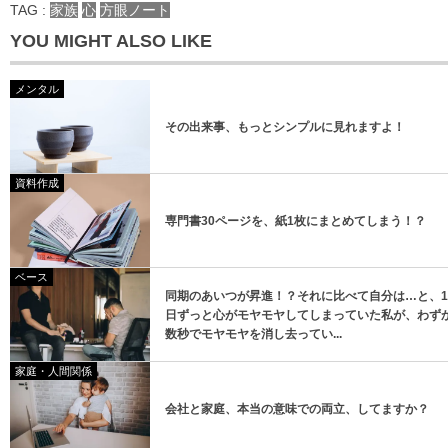
TAG :
家族
心
方眼ノート
YOU MIGHT ALSO LIKE
メンタル
その出来事、もっとシンプルに見れますよ！
登録
資料作成
登録
専門書30ページを、紙1枚にまとめてしまう！？
ベース
同期のあいつが昇進！？それに比べて自分は…と、1
日ずっと心がモヤモヤしてしまっていた私が、わず
数秒でモヤモヤを消し去ってい...
家庭・人間関係
会社と家庭、本当の意味での両立、してますか？