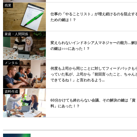
残業
仕事の「やることリスト」が増え続けるのを阻止す
ための鍵は！？
家庭・人間関係
変えられないインドネシア人マネジャーの能力…解
の鍵は○○○にあった！？
メンタル
何度も上司から同じことに対してフィードバックも
っていた私が、上司から「前回言ったこと、ちゃん
できてるね！」と言われるよう...
資料作成
60分かけても終わらない会議、その解決の鍵は「資
料」にあった！？