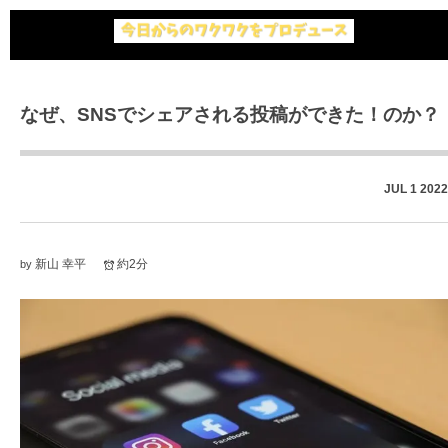
なぜ、SNSでシェアされる投稿ができた！のか？
JUL
1
2022
新山 幸平
約2分
by