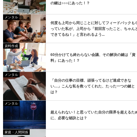
の鍵は○○○にあった！？
メンタル
何度も上司から同じことに対してフィードバックも
っていた私が、上司から「前回言ったこと、ちゃん
できてるね！」と言われるよう...
資料作成
60分かけても終わらない会議、その解決の鍵は「資
料」にあった！？
メンタル
「自分の仕事の目標、頑張ってるけど達成できな
い…」こんな私を救ってくれた、たった一つの鍵と
は？
メンタル
超えられない！と思っていた自分の限界を超えるた
に、必要な秘訣とは？
家庭・人間関係