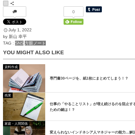
0
July
1
,
2022
*
メールアドレス
by
新山 幸平
TAG :
SNS
方眼ノート
YOU MIGHT ALSO LIKE
資料作成
専門書30ページを、紙1枚にまとめてしまう！？
登録
残業
登録
仕事の「やることリスト」が増え続けるのを阻止す
ための鍵は！？
家庭・人間関係
変えられないインドネシア人マネジャーの能力…解