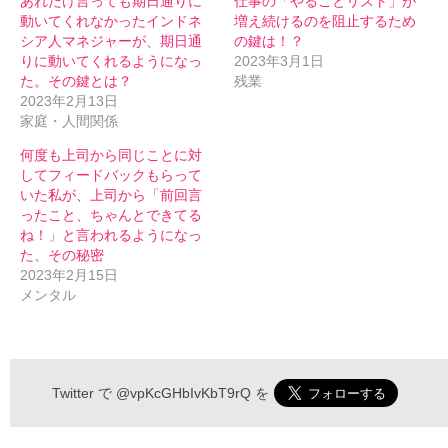
あれだけ言っても期日通りに
仕事の「やることリスト」が
動いてくれなかったインドネ
増え続けるのを阻止するため
シア人マネジャーが、期日通
の鍵は！？
りに動いてくれるようになっ
2023年3月1日
た。その鍵とは？
残業
2023年2月13日
家庭・人間関係
何度も上司から同じことに対
してフィードバックもらって
いた私が、上司から「前回言
ったこと、ちゃんとできてる
ね！」と言われるようになっ
た、その秘密
2023年2月15日
メンタル
伝わるメルマガ 申込フォーム
Twitter で
@vpKcGHbIvKbT9rQ
を
*
お名前