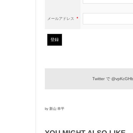
メールアドレス
*
Twitter で
@vpKcGHb
新山 幸平
by
YOU MIGHT ALSO LIKE