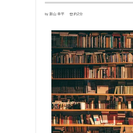
新山 幸平
約2分
by