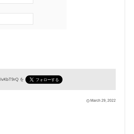
IvKbT9rQ
を
March
29
,
2022