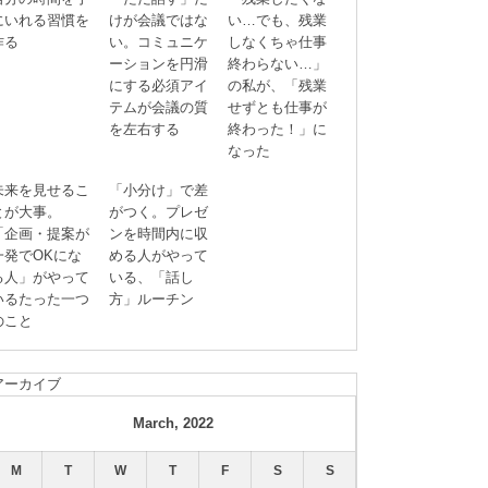
にいれる習慣を
けが会議ではな
い…でも、残業
作る
い。コミュニケ
しなくちゃ仕事
ーションを円滑
終わらない…」
にする必須アイ
の私が、「残業
テムが会議の質
せずとも仕事が
を左右する
終わった！」に
なった
未来を見せるこ
「小分け」で差
とが大事。
がつく。プレゼ
「企画・提案が
ンを時間内に収
一発でOKにな
める人がやって
る人」がやって
いる、「話し
いるたった一つ
方」ルーチン
のこと
アーカイブ
March, 2022
M
T
W
T
F
S
S