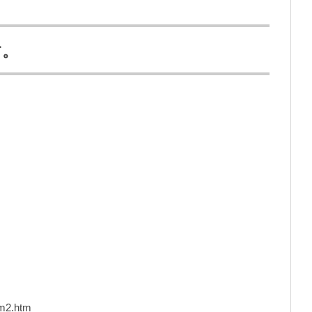
す。
rm2.htm