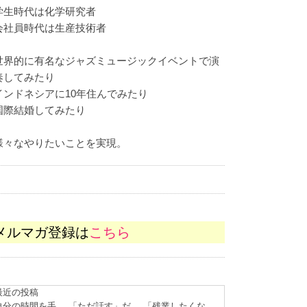
学生時代は化学研究者
会社員時代は生産技術者
世界的に有名なジャズミュージックイベントで演
奏してみたり
インドネシアに10年住んでみたり
国際結婚してみたり
様々なやりたいことを実現。
メルマガ登録は
こちら
最近の投稿
自分の時間を手
「ただ話す」だ
「残業したくな